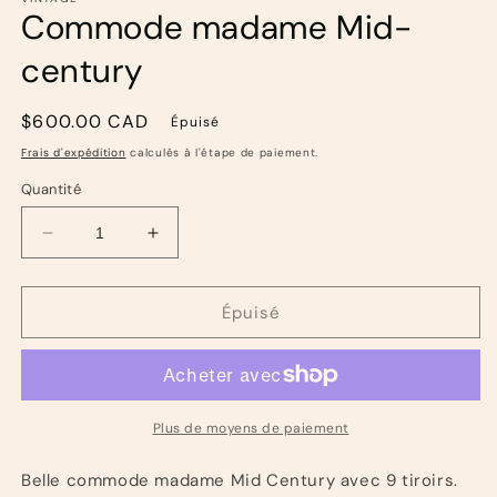
Commode madame Mid-
century
Prix
$600.00 CAD
Épuisé
habituel
Frais d'expédition
calculés à l'étape de paiement.
Quantité
Réduire
Augmenter
la
la
quantité
quantité
de
de
Épuisé
Commode
Commode
madame
madame
Mid-
Mid-
century
century
Plus de moyens de paiement
Belle commode madame Mid Century avec 9 tiroirs.