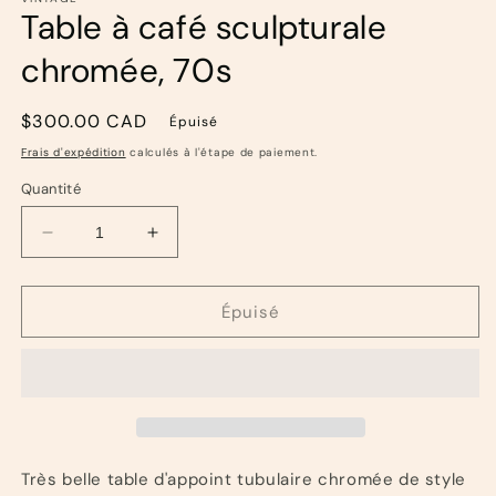
Table à café sculpturale
chromée, 70s
Prix
$300.00 CAD
Épuisé
habituel
Frais d'expédition
calculés à l'étape de paiement.
Quantité
Réduire
Augmenter
la
la
quantité
quantité
de
de
Épuisé
Table
Table
à
à
café
café
sculpturale
sculpturale
chromée,
chromée,
70s
70s
Très belle table d'appoint tubulaire chromée de style